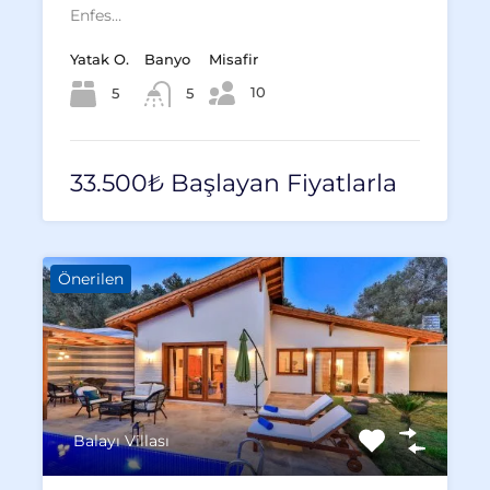
Enfes…
Yatak O.
Banyo
Misafir
10
5
5
33.500₺ Başlayan Fiyatlarla
Önerilen
Balayı Villası