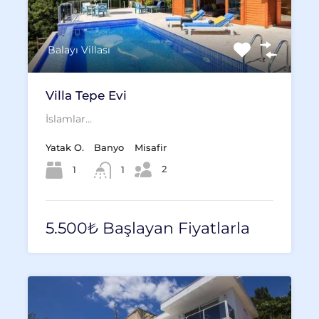
Balayı Villası
Villa Tepe Evi
İslamlar…
Yatak O.
Banyo
Misafir
2
1
1
5.500₺ Başlayan Fiyatlarla