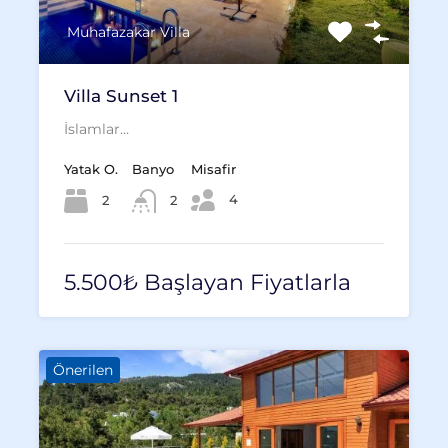
Muhafazakar Villa
Villa Sunset 1
İslamlar…
Yatak O.
Banyo
Misafir
4
2
2
5.500₺ Başlayan Fiyatlarla
Önerilen