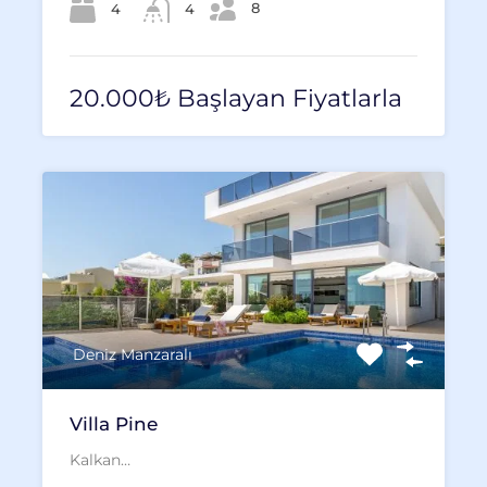
8
4
4
20.000₺ Başlayan Fiyatlarla
Deniz Manzaralı
Villa Pine
Kalkan…