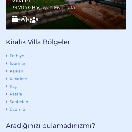
Villa Pi
39.704₺ Başlayan Fiyatlarla
4
4
8
Kiralık Villa Bölgeleri
Fethiye
İslamlar
Kalkan
Karadere
Kaş
Patara
Sarıbelen
Üzümlü
Aradığınızı bulamadınızmı?