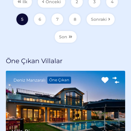
İlk
Önceki
2
3
4
5
6
7
8
Sonraki
Son
Öne Çıkan Villalar
Deniz Manzaralı
Öne Çıkan