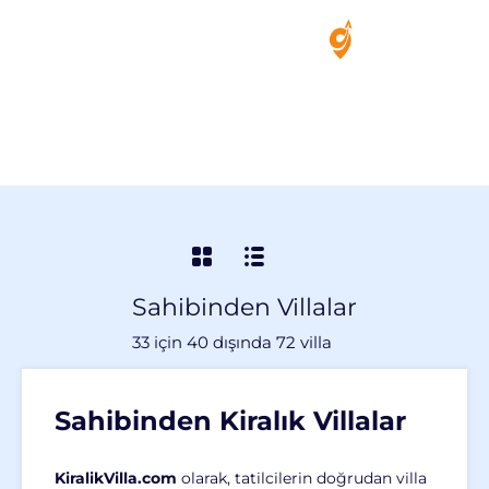
+90 538 453 8143
Sahibinden Villalar
33
için
40
dışında
72
villa
Sahibinden Kiralık Villalar
KiralikVilla.com
olarak, tatilcilerin doğrudan villa