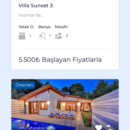
Villa Sunset 3
İslamlar’da…
Yatak O.
Banyo
Misafir
2
1
1
5.500₺ Başlayan Fiyatlarla
Önerilen
Muhafazakar Villa