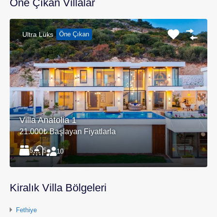
Öne Çıkan Villalar
Ultra Lüks
Öne Çıkan
Villa Anatolia 1
21.000₺ Başlayan Fiyatlarla
5
5
10
Kiralık Villa Bölgeleri
Fethiye