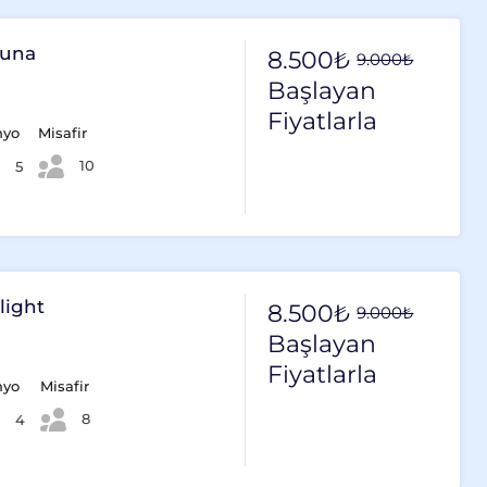
ouna
8.500₺
9.000₺
Başlayan
Fiyatlarla
nyo
Misafir
10
5
light
8.500₺
9.000₺
Başlayan
Fiyatlarla
nyo
Misafir
8
4