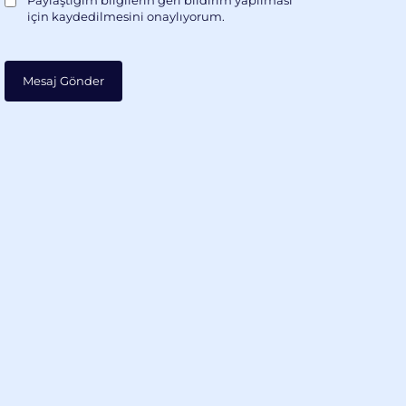
Paylaştığım bilgilerin geri bildirim yapılması
için kaydedilmesini onaylıyorum.