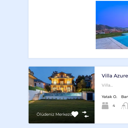
Villa Azur
Villa…
Yatak O.
Ba
4
Ölüdeniz Merkezde