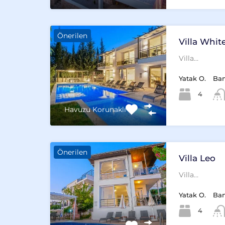
Önerilen
Villa Whit
Villa…
Yatak O.
Ba
4
Havuzu Korunaklı
Önerilen
Villa Leo
Villa…
Yatak O.
Ba
4