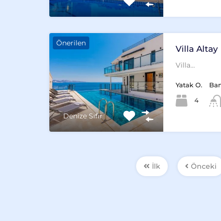
Önerilen
Villa Altay
Villa…
Yatak O.
Ba
4
Denize Sıfır
İlk
Önceki