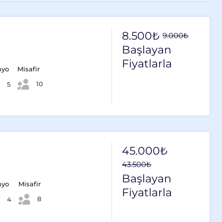
8.500₺
9.000₺
Başlayan
Fiyatlarla
nyo
Misafir
10
5
45.000₺
43.500₺
Başlayan
nyo
Misafir
Fiyatlarla
8
4