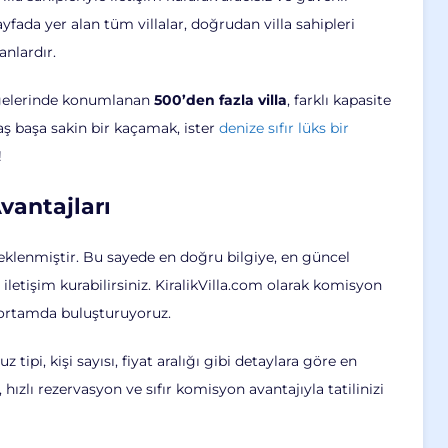
yfada yer alan tüm villalar, doğrudan villa sahipleri
anlardır.
ölgelerinde konumlanan
500’den fazla villa
, farklı kapasite
 baş başa sakin bir kaçamak, ister
denize sıfır lüks bir
!
vantajları
e eklenmiştir. Bu sayede en doğru bilgiye, en güncel
e iletişim kurabilirsiniz. KiralikVilla.com olarak komisyon
r ortamda buluşturuyoruz.
 tipi, kişi sayısı, fiyat aralığı gibi detaylara göre en
, hızlı rezervasyon ve sıfır komisyon avantajıyla tatilinizi