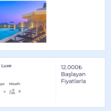
e Luxe
12.000₺
Başlayan
Fiyatlarla
nyo
Misafir
8
4