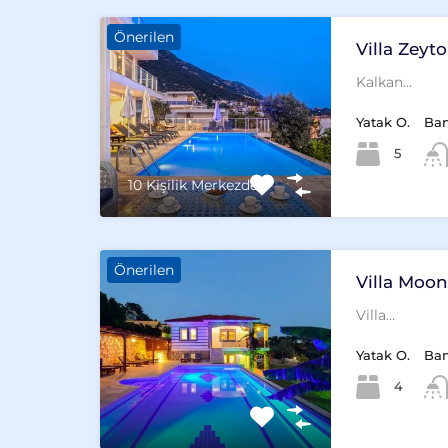
Önerilen
Villa Zeyt
Kalkan…
Yatak O.
Ba
5
10 Kişilik Merkezde
Önerilen
Villa Moon
Villa…
Yatak O.
Ba
4