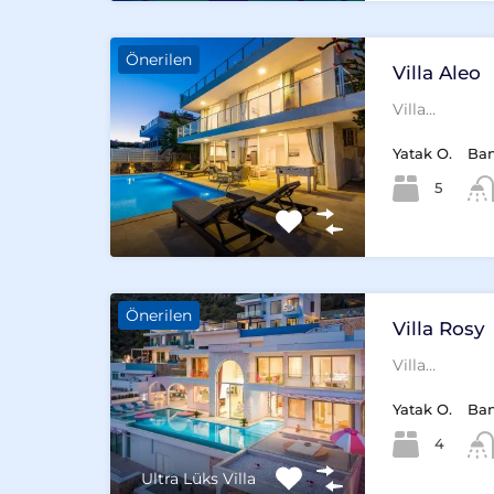
Önerilen
Villa Aleo
Villa…
Yatak O.
Ba
5
Önerilen
Villa Rosy
Villa…
Yatak O.
Ba
4
Ultra Lüks Villa