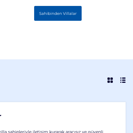
Ana Sayfa
Sahibinden Villalar
Sık Sorulanlar
Ha
r
illa sahipleriyle iletişim kurarak aracısız ve güvenli