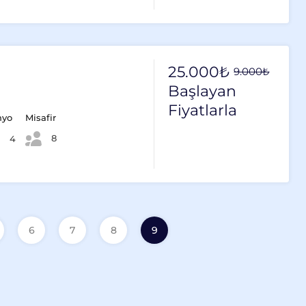
25.000₺
9.000₺
Başlayan
Fiyatlarla
nyo
Misafir
8
4
6
7
8
9