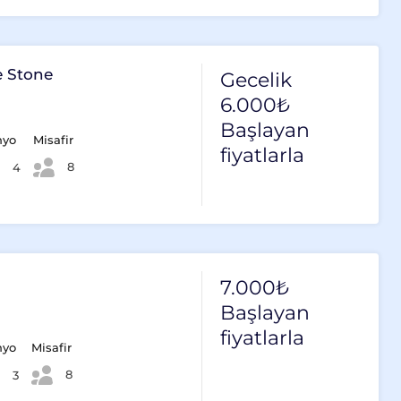
e Stone
Gecelik
6.000₺
Başlayan
nyo
Misafir
fiyatlarla
8
4
7.000₺
Başlayan
fiyatlarla
nyo
Misafir
8
3