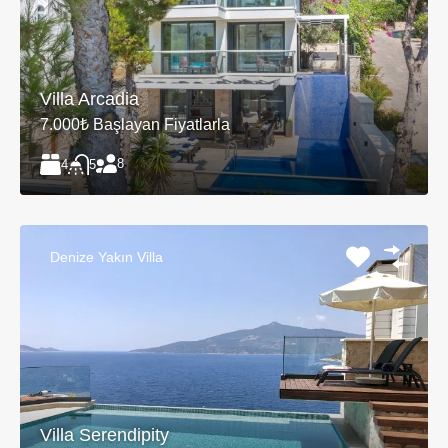
Villa Arcadia
7.000₺ Başlayan Fiyatlarla
8
4
5
Denize Yakın Villa
Villa Serendipity