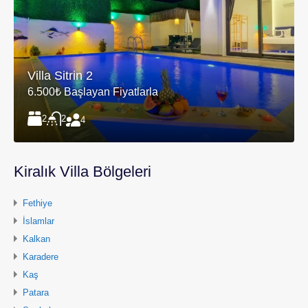
Villa Sitrin 2
6.500₺ Başlayan Fiyatlarla
2
2
4
Kiralık Villa Bölgeleri
Fethiye
İslamlar
Kalkan
Karadere
Kaş
Patara