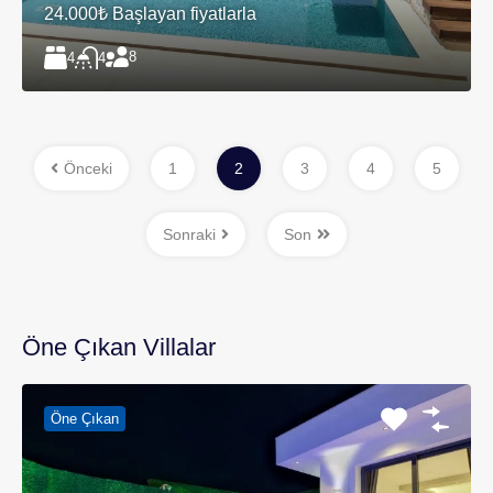
24.000₺ Başlayan fiyatlarla
8
4
4
Önceki
1
2
3
4
5
Sonraki
Son
Öne Çıkan Villalar
Öne Çıkan