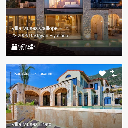
Villa Muses Calliope
22.200₺ Başlayan Fiyatlarla
6
3
3
Karakteristik Tasarım
Villa Muses Erato