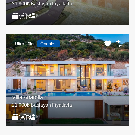
31.800₺ Başlayan Fiyatlarla
10
5
5
Ultra Lüks
Önerilen
Villa Anatolia 1
21.000₺ Başlayan Fiyatlarla
10
5
5